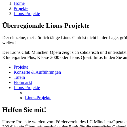
Home
Projekte
Lions-Projekte
Überregionale Lions-Projekte
Der einzelne, meist örtlich tätige Lions Club ist nicht in der Lage, 
weltweit.
Der Lions Club München-Opera zeigt sich solidarisch und unterstützt 
KIndergarten Plus, Klasse 2000 oder Lions Quest. Infos finden Sie au
Projekte
Konzerte & Aufführungen
Tafeln
Flohmarkt
Lions-Projekte
Lions-Projekte
Helfen Sie mit!
Unsere Projekte werden vom Förderverein des LC München-Opera e.V.
300 € ist ein Überweisungsbeleg der Bank für die steuerliche Geltend