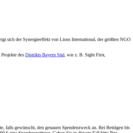
zeigt sich der Synergieeffekt von Lions International, der größten NGO
e Projekte des
Distrikts Bayern Süd
, wie z. B. Sight First,
te, falls gewünscht, den genauen Spendenzweck an. Bei Beträgen bis
00 € eine Spendenquittung. Geben Sie in diesem Fall bitte Ihre